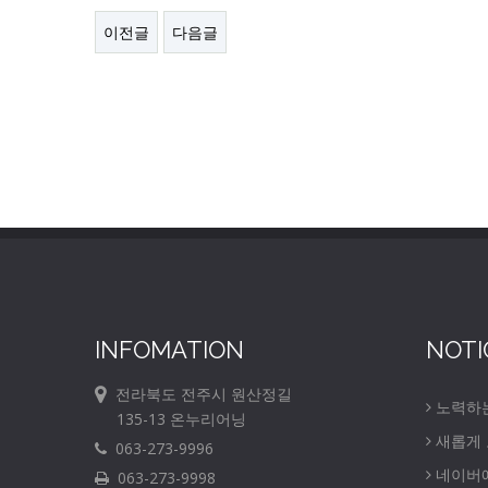
이전글
다음글
INFOMATION
NOTI
전라북도 전주시 원산정길
노력하
135-13 온누리어닝
새롭게
063-273-9996
네이버
063-273-9998